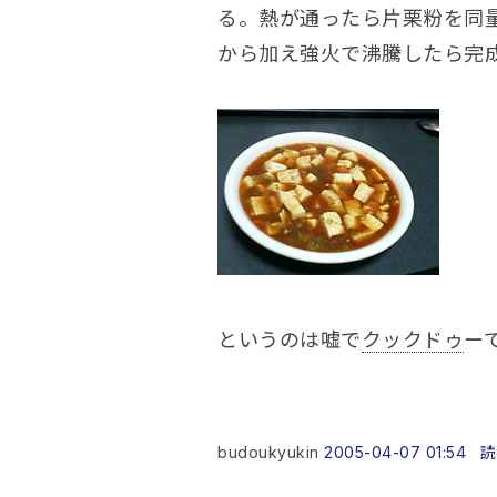
る。熱が通ったら片栗粉を同
から加え強火で沸騰したら完
というのは嘘で
クックドゥ
ー
budoukyukin
2005-04-07 01:54
読