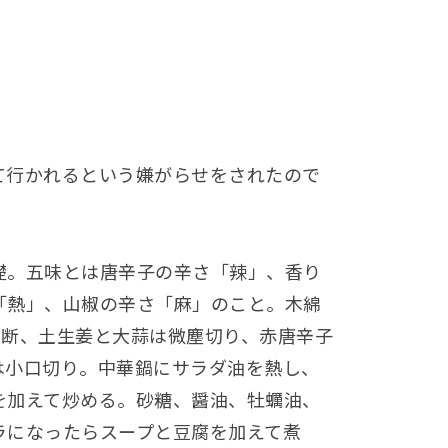
て行かれるという嫌がらせをされたので
礎。五味とは唐辛子の辛さ「辣」、香り
「熱」、山椒の辛さ「麻」のこと。木綿
に切断、土生姜と大蒜は微塵切り、赤唐辛子
は小口切り。中華鍋にサラダ油を熱し、
を加えて炒める。砂糖、醤油、牡蠣油、
ラになったらスープと豆腐を加えて煮